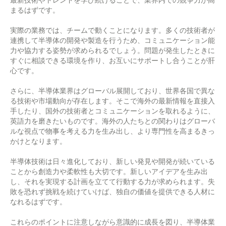
最新技術やトレンドを学び続けることで、業界内での競争力が高
まるはずです。
実際の業務では、チームで動くことになります。多くの技術者が
連携して半導体の開発や製造を行うため、コミュニケーション能
力や協力する姿勢が求められるでしょう。問題が発生したときに
すぐに相談できる環境を作り、お互いにサポートし合うことが肝
心です。
さらに、半導体業界はグローバル展開しており、世界各国で異な
る技術や市場動向が存在します。そこで海外の最新情報を直接入
手したり、国外の技術者とコミュニケーションを取れるように、
英語力を磨きたいものです。海外の人たちとの関わりはグローバ
ルな視点で物事を考える力を生み出し、より専門性を高まるきっ
かけとなります。
半導体技術は日々進化しており、新しい発見や開発が続いている
ことから創造力や柔軟性も大切です。新しいアイデアを生み出
し、それを実現する計画を立てて行動する力が求められます。失
敗を恐れず挑戦を続けていけば、独自の価値を提供できる人材に
なれるはずです。
これらのポイントに注意しながら意識的に成長を図り、半導体業