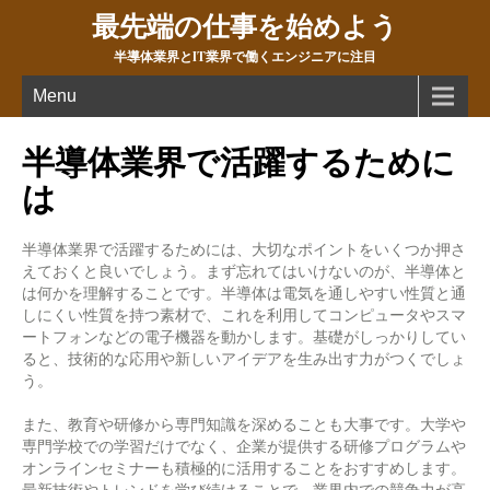
最先端の仕事を始めよう
半導体業界とIT業界で働くエンジニアに注目
Menu
半導体業界で活躍するために
は
半導体業界で活躍するためには、大切なポイントをいくつか押さ
えておくと良いでしょう。まず忘れてはいけないのが、半導体と
は何かを理解することです。半導体は電気を通しやすい性質と通
しにくい性質を持つ素材で、これを利用してコンピュータやスマ
ートフォンなどの電子機器を動かします。基礎がしっかりしてい
ると、技術的な応用や新しいアイデアを生み出す力がつくでしょ
う。
また、教育や研修から専門知識を深めることも大事です。大学や
専門学校での学習だけでなく、企業が提供する研修プログラムや
オンラインセミナーも積極的に活用することをおすすめします。